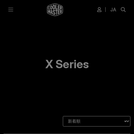
JA
X Series