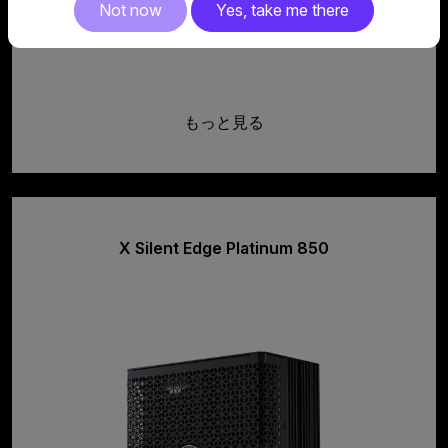
Not now
Yes, take me there
もっと見る
X Silent Edge Platinum 850