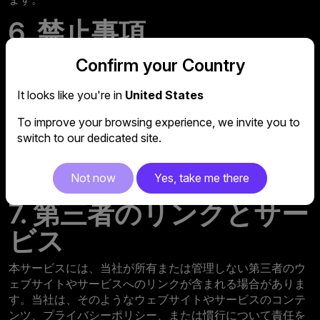
6. 禁止事項
以下の行為は禁止されています：
Confirm your Country
サービスの一部を不正に再現、複製、または利用する
It looks like you're in
United States
こと
本規約に違反する方法でサービスを使用すること
To improve your browsing experience, we invite you to
他者のサービスへのアクセスを妨害または中断するこ
switch to our dedicated site.
と
当社または第三者になりすますこと
Not now
Yes, take me there
他者のアカウントを無断で使用すること
7. 第三者のリンクとサー
ビス
本サービスには、当社が所有または管理しない第三者のウ
ェブサイトやサービスへのリンクが含まれる場合がありま
す。当社は、そのようなウェブサイトやサービスのコンテ
ンツ、プライバシーポリシー、または慣行について責任を