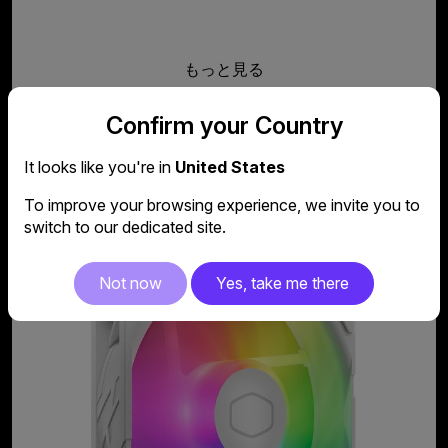
もっと見る
Confirm your Country
It looks like you're in
United States
SickleFlow Edge 120 ARGB ホワイトエディション
To improve your browsing experience, we invite you to
switch to our dedicated site.
Not now
Yes, take me there