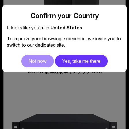
Confirm your Country
It looks like you're in
United States
もっと見る
To improve your browsing experience, we invite you to
switch to our dedicated site.
Not now
Yes, take me there
120 kW 液体対液体インラック CDU