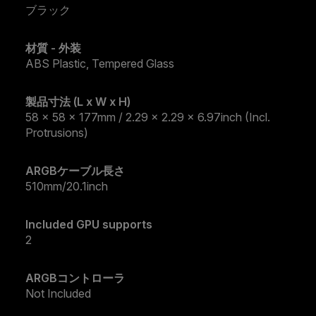
ブラック
材質 - 外装
ABS Plastic, Tempered Glass
製品寸法 (L x W x H)
58 x 58 x 177mm / 2.29 x 2.29 x 6.97inch (Incl.
Protrusions)
ARGBケーブル長さ
510mm/20.1inch
Included GPU supports
2
ARGBコントローラ
Not Included