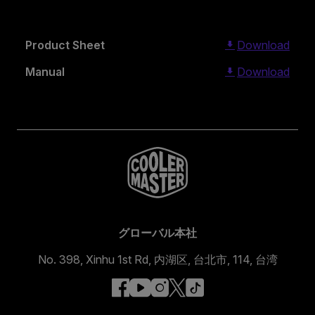
Product Sheet
Download
Manual
Download
グローバル本社
No. 398, Xinhu 1st Rd, 内湖区, 台北市, 114, 台湾
facebook
youtube
instagram
x
tiktok