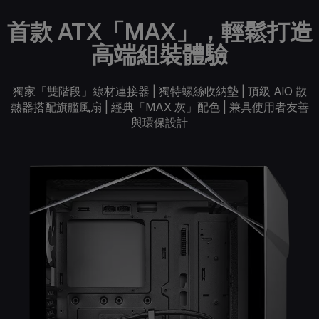
首款 ATX「MAX」，輕鬆打造
高端組裝體驗
獨家「雙階段」線材連接器 | 獨特螺絲收納墊 | 頂級 AlO 散
熱器搭配旗艦風扇 | 經典「MAX 灰」配色 | 兼具使用者友善
與環保設計