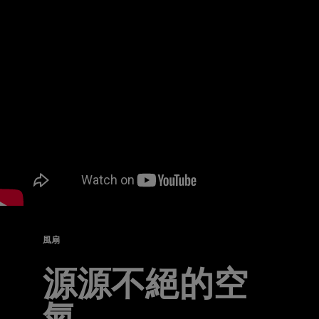
風扇
源源不絕的空
氣