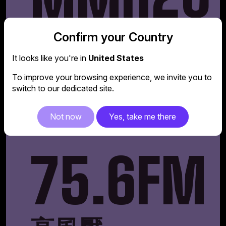
高氣流
Confirm your Country
It looks like you're in
United States
To improve your browsing experience, we invite you to
switch to our dedicated site.
Fans
Not now
Yes, take me there
75.6FM