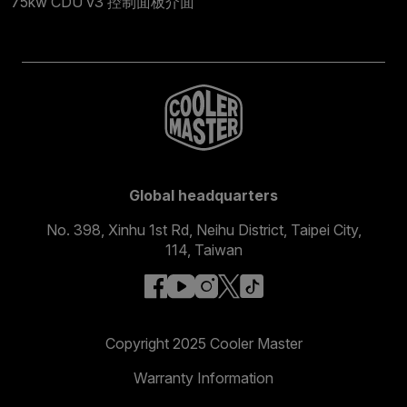
75kw CDU v3 控制面板介面
Global headquarters
No. 398, Xinhu 1st Rd, Neihu District, Taipei City,
114, Taiwan
facebook
youtube
instagram
x
tiktok
Copyright 2025 Cooler Master
Warranty Information