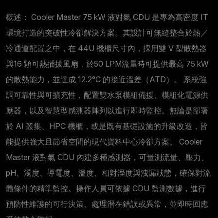
概述： Cooler Master 75 kW 液對氣 CDU 是專為高密度 IT
環境打造的突破性冷卻解決方案。其設計可無縫整合於熱／
冷通道配置之中，在 44U 機櫃尺寸內，採用雙 V 型散熱器
與16 顆可熱插拔風扇，於50 LPM流量時可提供最高 75 kW
的散熱能力，並達成 12.2°C 的接近溫差（ATD）。 系統強
調可靠性與可擴充性，配置雙水泵模組備援、模組化電源供
應器，以及智慧型感測器陣列以進行即時監控。無論是部署
於 AI 叢集、HPC 機櫃，或是既有基礎設施的升級改造，皆
能提供強大且節省空間的現代資料中心冷卻方案。 Cooler
Master 液對氣 CDU 內建多種感測器，可量測流量、壓力、
pH、濁度、導電度、溫度、相對溼度與洩漏狀態，確保對流
體條件的精準監控。操作人員可依據 CDU 監測數據，進行
預防性維護的可行決策、處理潛在錯誤或異常，並即時回應