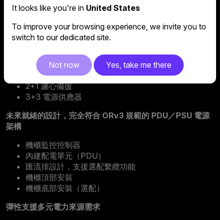
幫浦模組
It looks like you're in
United States
電源供應器模組
To improve your browsing experience, we invite you to
風扇模組
switch to our dedicated site.
內建備援，持續供電不中斷
2+1 幫浦備援
Not now
Yes, take me there
15+1 風扇備援
2+1 濾心備援
3+3 電源供應器
未來就緒的設計，完全符合 ORv3 規範的 PDU／PSU 電源
架構
機櫃監控控制器
內建配電單元（PDU）
匯流排設計，支援選配繫纜功能
機櫃頂部安裝
機櫃底部安裝（選配）
彈性支援多元電力來源需求