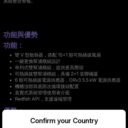
系統整合警報。
功能與優勢
功能：
雙 V 型散熱器，搭配 15+1 顆可熱插拔風扇
一鍵更換幫浦模組設計
串列式雙幫浦模組，提供更高壓頭
可熱插拔雙幫浦模組，具備 2+1 並聯備援
6 顆可熱插拔電源供應器，ORv3 5.5 kW 電源供應器
機櫃頂部與底部次循環接頭配置
直覺式系統管理使用者介面
Redfish API，支援遠端管理
優勢：
Confirm your Country
更快速、更簡便的模組更換