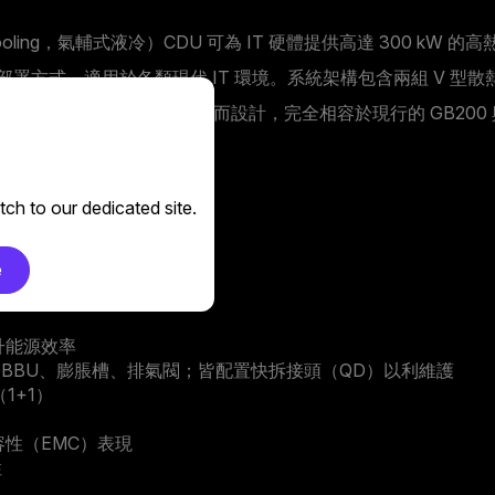
ted Liquid Cooling，氣輔式液冷）CDU 可為 IT 硬體提供高
式，適用於各類現代 IT 環境。系統架構包含兩組 V 型散熱器
液冷基礎設施的既有資料中心而設計，完全相容於現行的 GB200 與 
ch to our dedicated site.
e
升能源效率
、BBU、膨脹槽、排氣閥；皆配置快拆接頭（QD）以利維護
1+1）
容性（EMC）表現
性