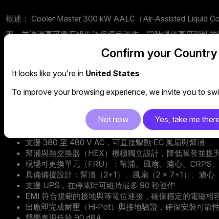
概述： Cooler Master 300 kW AALC（Air‑Assis
率，並透過高可靠度組件確保穩定運作，同時提供高度彈性的部署方
差 (ATD) 下進行高效率熱交換。 本液對氣 CDU 專為未建置
Confirm your Country
It looks like you're in
United States
To improve your browsing experience, we invite you to swit
功能與優勢
Not now
Yes, take me ther
功能：
支援 380 至 480 V AC，可直接驅動 EC 風扇與幫浦
幫浦與熱交換器（HEX）機櫃獨立設計，降低噪音並提
現場可更換單元（FRU）：幫浦、風扇、濾心、CRPS
具備備援設計：幫浦（2+1）、風扇（2 × 7+1）、濾心（
支援 UPS，在停電時可維持最多 90 秒運作
EMI 符合規範的接地與等電位連接，確保穩定的電磁相
出廠即完成耐壓（Hi‑Pot）與接地驗證，確保安裝可靠
聲學表現低於 90 dBA