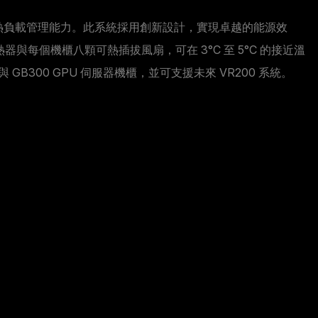
達 300 kW 的高熱負載管理能力。此系統採用創新設計，實現卓越的能源效
與每個機櫃八顆可熱插拔風扇，可在 3°C 至 5°C 的接近溫
GB300 GPU 伺服器機櫃，並可支援未來 VR200 系統。