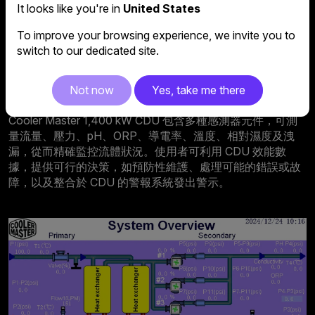
It looks like you're in
United States
並監控 IT 設備冷卻次循環
即時監控流體狀態與周遭環境，並提供警報提示
To improve your browsing experience, we invite you to
使用連接至感測放大器的感測線進行液體洩漏偵測
switch to our dedicated site.
Not now
Yes, take me there
駕馭強大效能
Cooler Master 1,400 kW CDU 包含多種感測器元件，可測
量流量、壓力、pH、ORP、導電率、溫度、相對濕度及洩
漏，從而精確監控流體狀況。使用者可利用 CDU 效能數
據，提供可行的決策，如預防性維護、處理可能的錯誤或故
障，以及整合於 CDU 的警報系統發出警示。