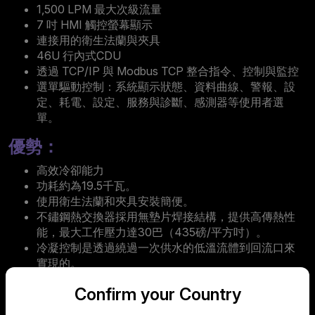
1,500 LPM 最大次級流量
7 吋 HMI 觸控螢幕顯示
連接用的衛生法蘭與夾具
46U 行內式CDU
透過 TCP/IP 與 Modbus TCP 整合指令、控制與監控
選單驅動控制：系統顯示狀態、資料曲線、警報、設
定、耗電、設定、服務與診斷、感測器等使用者選
單。
優勢：
高效冷卻能力
功耗約為19.5千瓦。
使用衛生法蘭和夾具安裝簡便。
不鏽鋼熱交換器採用無墊片焊接結構，提供高傳熱性
能，最大工作壓力達30巴（435磅/平方吋）。
冷凝控制是透過繞過一次供水的低溫流體到回流口來
實現的。
確保設施用水與 IT 設備完全隔離，使次循環可依需求
Confirm your Country
使用不同流體
可透過 pH／ORP 與導電度感測器與過濾器，精準控制