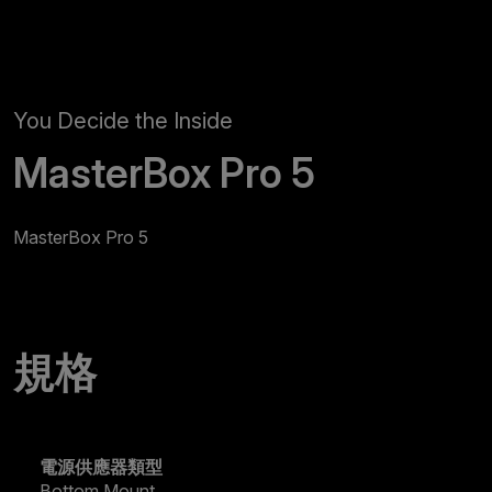
You Decide the Inside
MasterBox Pro 5
MasterBox Pro 5
規格
電源供應器類型
Bottom Mount