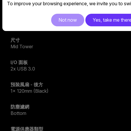
Black
To improve your browsing experience, we invite you to swit
系列
Not now
Yes, take me ther
MasterBox Series
尺寸
Mid Tower
I/O 面板
2x USB 3.0
預裝風扇 - 後方
1x 120mm (Black)
防塵濾網
Bottom
電源供應器類型