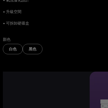
• 氣流優化設計
• 升級空間
• 可拆卸硬碟盒
顏色
白色
黑色