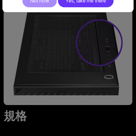
Not now
Yes, take me there
規格