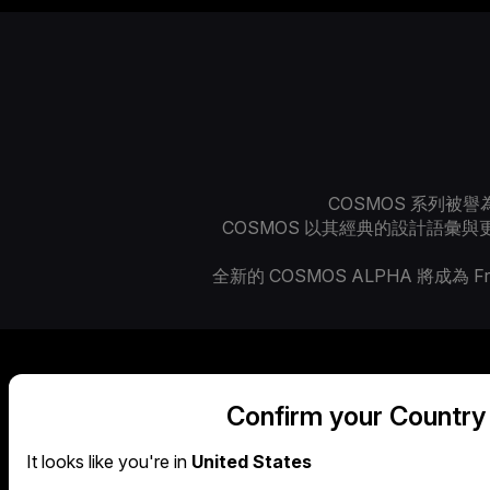
COSMOS 系列被
COSMOS 以其經典的設計語
全新的 COSMOS ALPHA 將成
Confirm your Country
It looks like you're in
United States