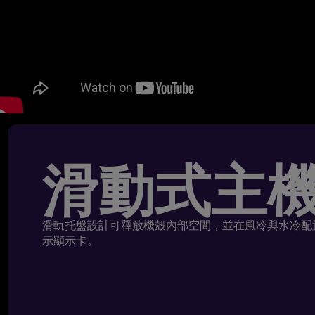
滑動式主
滑軌托盤設計可釋放機殼內部空間，並在風冷與水冷配置
示顯示卡。