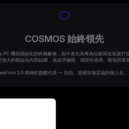
COSMOS 始終領先
譽為 PC 機殼模組化的終極象徵，如今進化為專為玩家與改裝族
彙與更強大的模組化內部結構，為追求極限、渴望在佈局、散熱與客
為 FreeForm 2.0 精神的旗艦代表 — 自由、規模與無妥協的