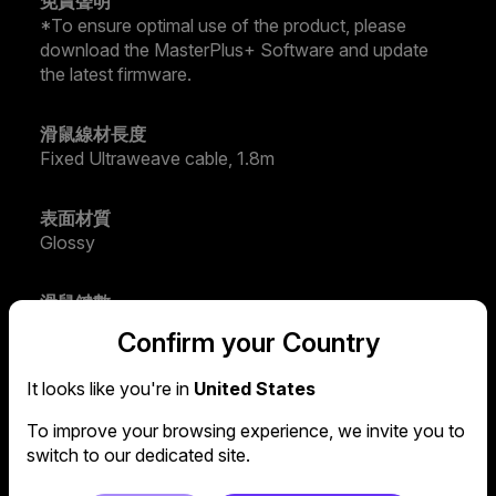
免責聲明
*To ensure optimal use of the product, please
download the MasterPlus+ Software and update
the latest firmware.
滑鼠線材長度
Fixed Ultraweave cable, 1.8m
表面材質
Glossy
滑鼠鍵數
6
Confirm your Country
產品
It looks like you're in
United States
Mice
To improve your browsing experience, we invite you to
switch to our dedicated site.
滑鼠回報速率
1000Hz