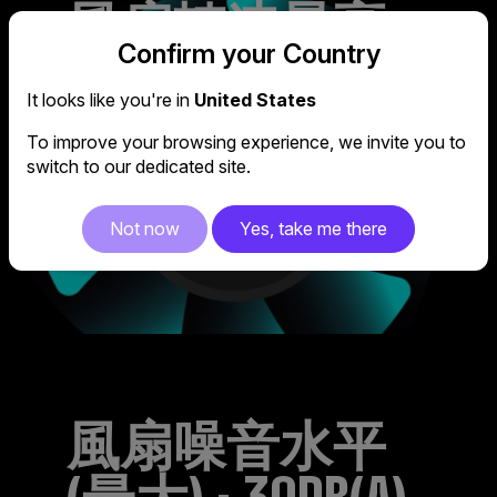
風扇轉速最高
Confirm your Country
可達 1750 RPM
It looks like you're in
United States
To improve your browsing experience, we invite you to
switch to our dedicated site.
Not now
Yes, take me there
風扇噪音水平