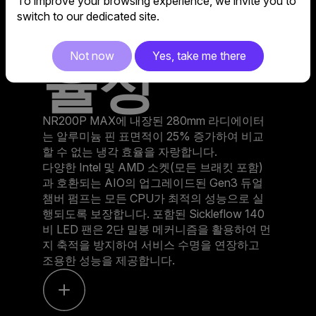
To improve your browsing experience, we invite you to
냉각 효
switch to our dedicated site.
Not now
Yes, take me there
율성
NR200P MAX에 내장된 280mm 라디에이터
는 알루미늄 핀 표면적이 25% 증가하여 비교
할 수 없는 냉각 효율을 자랑합니다.
다양한 Intel 및 AMD 소켓(모든 브래킷 포함)
과 호환되는 AIO의 업그레이드된 Gen3 듀얼
챔버 펌프는 모든 CPU가 최적의 성능으로 실
행되도록 보장합니다. 포함된 Sickleflow 140
비 LED 팬은 2단 밀봉 메커니즘을 활용하여 먼
지 축적을 방지하여 서비스 수명을 연장하고
조용한 성능을 제공합니다.