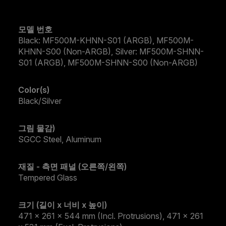
모델 번호
Black: MF500M-KHNN-S01 (ARGB), MF500M-
KHNN-S00 (Non-ARGB), Silver: MF500M-SHNN-
S01 (ARGB), MF500M-SHNN-S00 (Non-ARGB)
Color(s)
Black/Silver
그림 물감)
SGCC Steel, Aluminum
재질 - 측면 패널 (오른쪽/왼쪽)
Tempered Glass
크기 (길이 x 너비 x 높이)
471 x 261 x 544 mm (Incl. Protrusions), 471 x 261