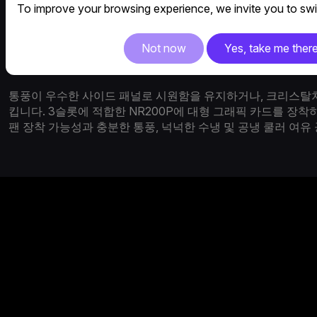
To improve your browsing experience, we invite you to swit
Not now
Yes, take me ther
마스터박스 NR200P는 스타일리시한 고급 ATX 케이스에서
모든 기능은 18리터 
통풍이 우수한 사이드 패널로 시원함을 유지하거나, 크리스탈처
킵니다. 3슬롯에 적합한 NR200P에 대형 그래픽 카드를 장착하
팬 장착 가능성과 충분한 통풍, 넉넉한 수냉 및 공냉 쿨러 여